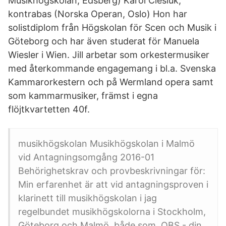
Musikhögskolan, Edsberg) Karol Ciesluk,
kontrabas (Norska Operan, Oslo) Hon har
solistdiplom från Högskolan för Scen och Musik i
Göteborg och har även studerat för Manuela
Wiesler i Wien. Jill arbetar som orkestermusiker
med återkommande engagemang i bl.a. Svenska
Kammarorkestern och på Wermland opera samt
som kammarmusiker, främst i egna
flöjtkvartetten 40f.
musikhögskolan Musikhögskolan i Malmö
vid Antagningsomgång 2016-01
Behörighetskrav och provbeskrivningar för:
Min erfarenhet är att vid antagningsproven i
klarinett till musikhögskolan i jag
regelbundet musikhögskolorna i Stockholm,
Göteborg och Malmö, både som OBS - din