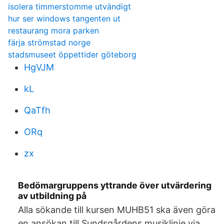
isolera timmerstomme utvändigt
hur ser windows tangenten ut
restaurang mora parken
färja strömstad norge
stadsmuseet öppettider göteborg
HgVJM
kL
QaTfh
ORq
zx
Bedömargruppens yttrande över utvärdering
av utbildning på
Alla sökande till kursen MUHB51 ska även göra
en ansökan till Sundsgårdens musiklinje via