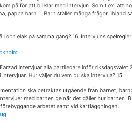
om på för att bli klar med intervjun. Som t.ex. att hon
a, pappa barn … Barn ställer många frågor. Ibland 
l och elak på samma gång? 16. ‪Intervjuns spelregler.
ockholm
arzad intervjuar alla partiledare inför riksdagsvalet 2
intervjuar. Hur väljer du vem du ska intervjua? 15.
entation ska betraktas utgående från barnet, barn
intervjuer med barnen ge när det gäller hur barnen B
t förebyggande arbetet samt vid kartläggningen.
aug