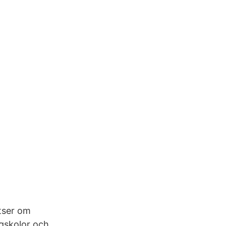
atser om
gskolor och