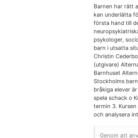
Barnen har rätt 
kan underlätta fö
första hand till 
neuropsykiatrisk
psykologer, soci
barn i utsatta si
Christin Cederbo
(utgivare) Alter
Barnhuset Altern
Stockholms barn
bråkiga elever är
spela schack o 
termin 3. Kursen
och analysera in
Genom att anvä