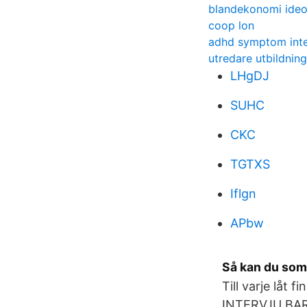
blandekonomi ideo
coop lon
adhd symptom inte
utredare utbildnin
LHgDJ
SUHC
CKC
TGTXS
Iflgn
APbw
Så kan du som
Till varje låt
INTERVJU BARN