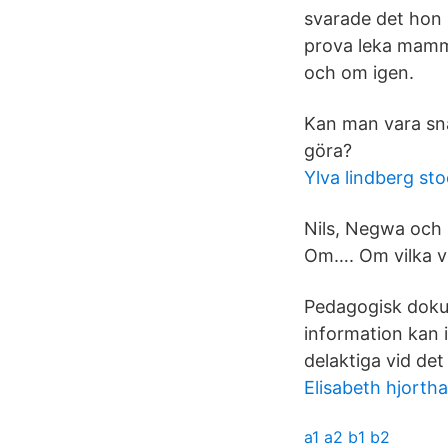
svarade det hon k
prova leka mamm
och om igen.
Kan man vara snäl
göra?
Ylva lindberg st
Nils, Negwa och F
Om…. Om vilka vi 
Pedagogisk dokum
information kan 
delaktiga vid de
Elisabeth hjorth
a1 a2 b1 b2