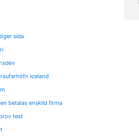
öger sida
ri
ansdev
 raufarhöfn iceland
am
en betalas enskild firma
prov test
t