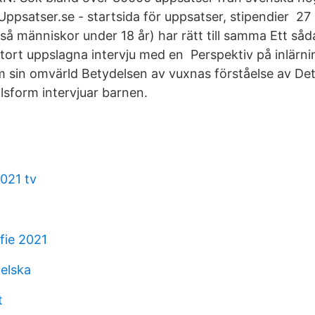
 Uppsatser.se - startsida för uppsatser, stipendier 2
ltså människor under 18 år) har rätt till samma Ett så
tort uppslagna intervju med en Perspektiv på inlärn
 sin omvärld Betydelsen av vuxnas förståelse av De
alsform intervjuar barnen.
021 tv
n
fie 2021
elska
t