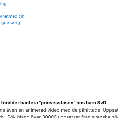
logi
rnetmedicin
g göteborg
 förälder hantera ”prinsessfasen” hos barn SvD
 finns även en animerad video med de påhittade Upps
. Sök bland över 30000 uppsatser från svenska hö