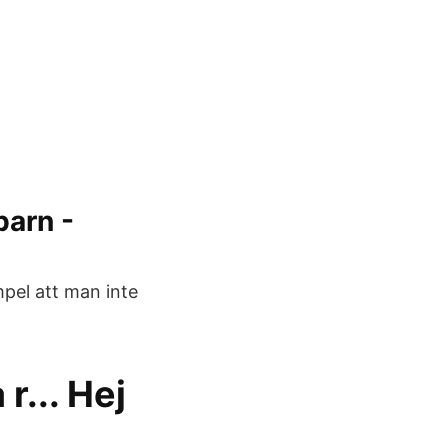
barn -
mpel att man inte
r... Hej