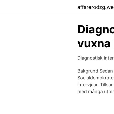
affarerodzg.w
Diagno
vuxna
Diagnostisk inte
Bakgrund Sedan l
Socialdemokrater
intervjuar. Tillsa
med många utman