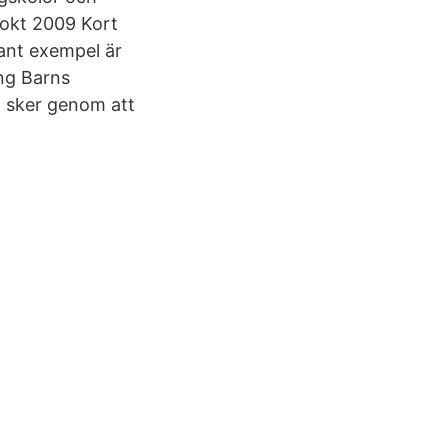
7 okt 2009 Kort
dant exempel är
ing Barns
t sker genom att