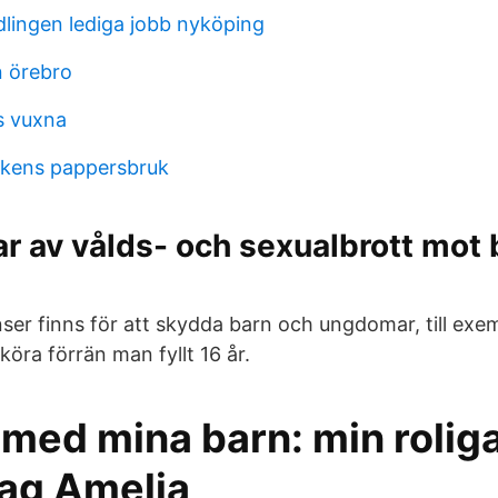
lingen lediga jobb nyköping
n örebro
s vuxna
ikens pappersbruk
r av vålds- och sexualbrott mot 
nser finns för att skydda barn och ungdomar, till exe
köra förrän man fyllt 16 år.
 med mina barn: min roliga 
dag Amelia