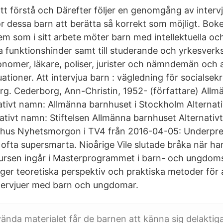
att förstå och Därefter följer en genomgång av interv
r dessa barn att berätta så korrekt som möjligt. Boke
dem som i sitt arbete möter barn med intellektuella oc
a funktionshinder samt till studerande och yrkesve
onomer, läkare, poliser, jurister och nämndemän och
tuationer. Att intervjua barn : vägledning för socialsek
rg. Cederborg, Ann-Christin, 1952- (författare) All
nativt namn: Allmänna barnhuset i Stockholm Alternat
ativt namn: Stiftelsen Allmänna barnhuset Alternativ
hus Nyhetsmorgon i TV4 från 2016-04-05: Underpr
 ofta supersmarta. Nioårige Vile slutade bråka när han
Kursen ingår i Masterprogrammet i barn- och ungdom
 ger teoretiska perspektiv och praktiska metoder för
tervjuer med barn och ungdomar.
nda materialet får de barnen att känna sig delaktig