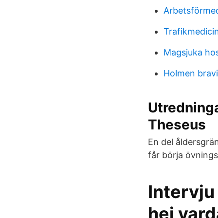
Arbetsförmed
Trafikmedici
Magsjuka ho
Holmen brav
Utredninga
Theseus
En del åldersgrä
får börja övnings
Intervju
hej var