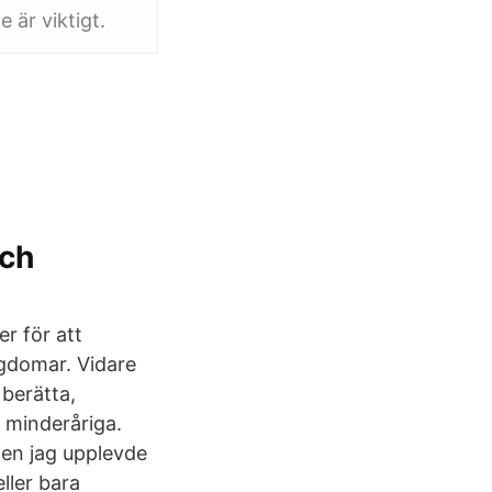
 är viktigt.
och
r för att
gdomar. Vidare
berätta,
d minderåriga.
men jag upplevde
ller bara