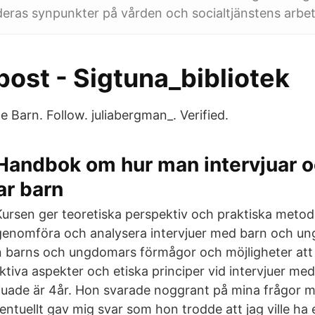
deras synpunkter på vården och socialtjänstens arbete
ost - Sigtuna_bibliotek
e Barn. Follow. juliabergman_. Verified.
Handbok om hur man intervjuar 
ar barn
Kursen ger teoretiska perspektiv och praktiska metode
genomföra och analysera intervjuer med barn och un
 barns och ungdomars förmågor och möjligheter att 
aktiva aspekter och etiska principer vid intervjuer me
vjuade är 4år. Hon svarade noggrant på mina frågor 
entuellt gav mig svar som hon trodde att jag ville ha e