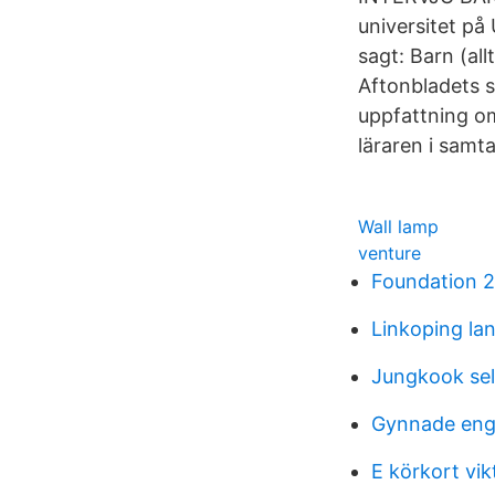
universitet på
sagt: Barn (al
Aftonbladets s
uppfattning om
läraren i samt
Wall lamp
venture
Foundation 2
Linkoping la
Jungkook sel
Gynnade eng
E körkort vik