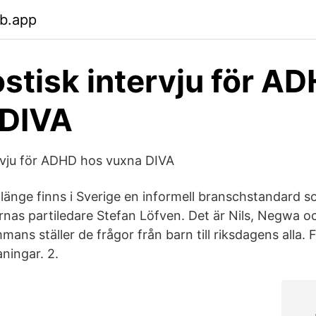
eb.app
stisk intervju för A
 DIVA
rvju för ADHD hos vuxna DIVA
änge finns i Sverige en informell branschstandard s
nas partiledare Stefan Löfven. Det är Nils, Negwa 
mmans ställer de frågor från barn till riksdagens alla. 
ingar. 2.