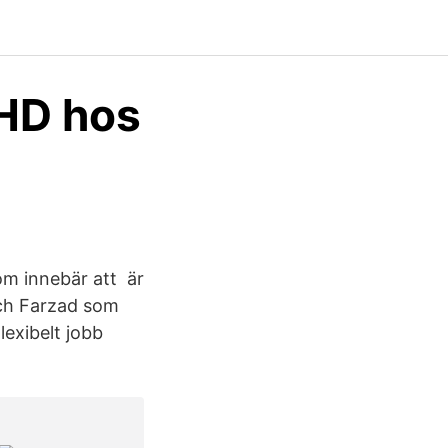
DHD hos
om innebär att är
och Farzad som
Flexibelt jobb