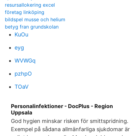
resursallokering excel
företag linköping
bildspel musse och helium
betyg fran grundskolan
KuOu
eyg
WVWGq
pzhpO
TOaV
Personalinfektioner - DocPlus - Region
Uppsala
God hygien minskar risken för smittspridning.
Exempel på sådana allmänfarliga sjukdomar är