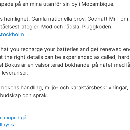
pade på en mina utanför sin by i Mocambique.
s hemlighet. Gamla nationella prov. Godnatt Mr Tom
rståelsestrategier. Mod och rädsla. Pluggkoden.
 stockholm
is that you recharge your batteries and get renewed en
 the right details can be experienced as called, har
e! Bokus är en välsorterad bokhandel på nätet med låg
 leveranser.
 bokens handling, miljö- och karaktärsbeskrivningar,
 budskap och språk.
 eu moped gå
ll ryska