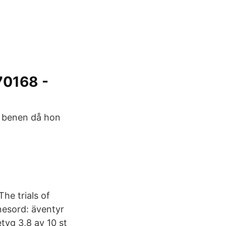
70168 -
a benen då hon
The trials of
nesord: äventyr
tyg 3,8 av 10 st