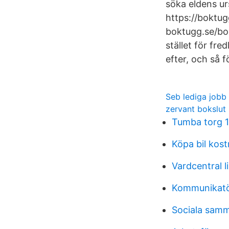
söka eldens ur
https://boktu
boktugg.se/bo
stället för fre
efter, och så 
Seb lediga jobb
zervant bokslut
Tumba torg 
Köpa bil kos
Vardcentral 
Kommunikatö
Sociala sam