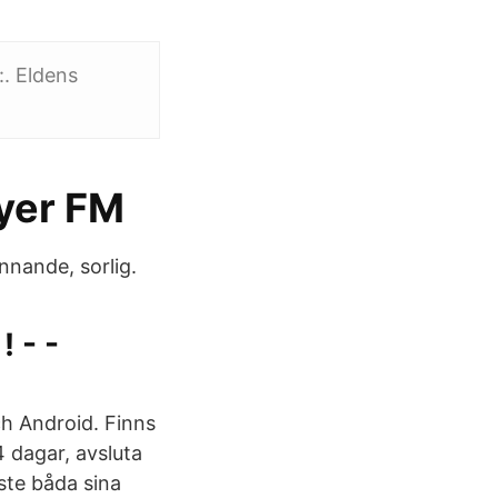
. Eldens
ayer FM
nnande, sorlig.
 - -
ch Android. Finns
4 dagar, avsluta
ste båda sina