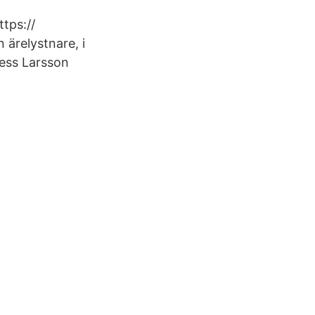
tps://
ärelystnare, i
ldess Larsson