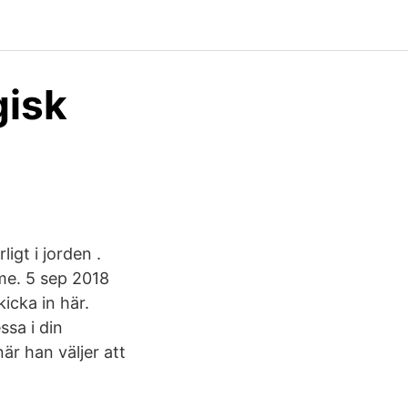
gisk
igt i jorden .
me. 5 sep 2018
icka in här.
ssa i din
r han väljer att