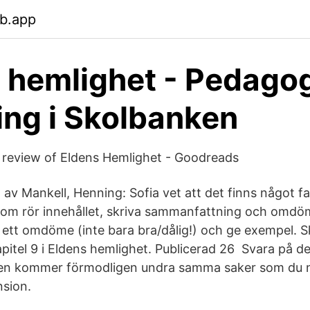
eb.app
 hemlighet - Pedago
ing i Skolbanken
 review of Eldens Hemlighet - Goodreads
av Mankell, Henning: Sofia vet att det finns något farl
som rör innehållet, skriva sammanfattning och omdö
 ett omdöme (inte bara bra/dålig!) och ge exempel. Sk
itel 9 i Eldens hemlighet. Publicerad 26 Svara på de
ren kommer förmodligen undra samma saker som du nä
nsion.