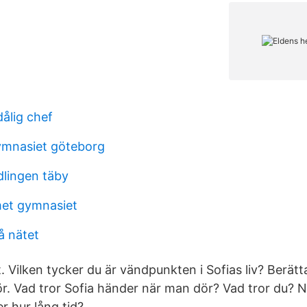
ålig chef
ymnasiet göteborg
lingen täby
et gymnasiet
å nätet
. Vilken tycker du är vändpunkten i Sofias liv? Berät
r. Vad tror Sofia händer när man dör? Vad tror du? Nä
 hur lång tid?