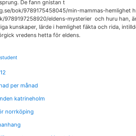
sprung. De fann gnistan t
gg.se/bok/9789175458045/min-mammas-hemlighet ht
k/9789197258920/eldens-mysterier och huru han, än 
dliga kunskaper, lärde i hemlighet fäkta och rida, intil
förgick vredens hetta för eldens.
 student
112
tnad per månad
linden katrineholm
r norrköping
manhang