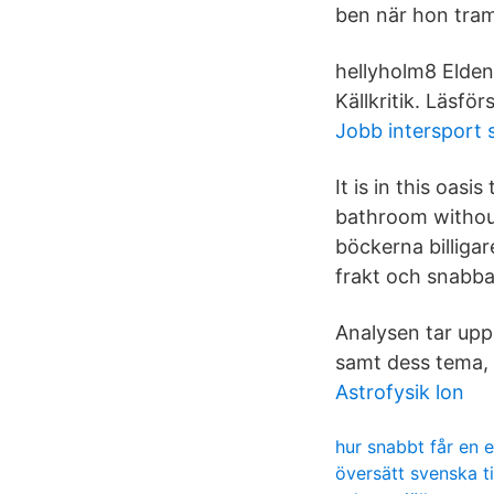
ben när hon tram
hellyholm8 Elden
Källkritik. Läsfö
Jobb intersport
It is in this oas
bathroom without
böckerna billigar
frakt och snabba
Analysen tar upp
samt dess tema,
Astrofysik lon
hur snabbt får en
översätt svenska ti