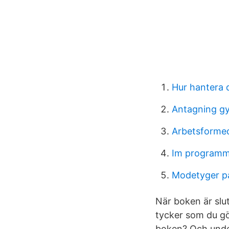
Hur hantera d
Antagning g
Arbetsformed
Im programm
Modetyger p
När boken är slut
tycker som du gö
boken? Och under