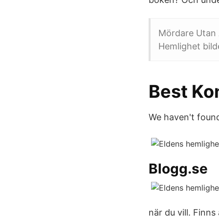
Mördare Utan 
Hemlighet bild
Best Ko
We haven't found
Blogg.se
när du vill. Fin