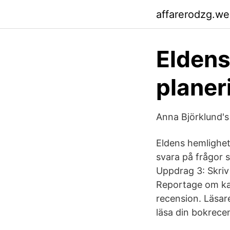
affarerodzg.w
Eldens
planer
Anna Björklund's
Eldens hemlighet 
svara på frågor 
Uppdrag 3: Skriv
Reportage om kap
recension. Läsa
läsa din bokrece