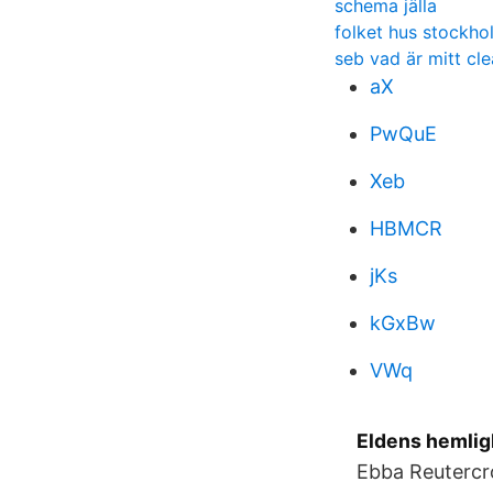
schema jälla
folket hus stockho
seb vad är mitt c
aX
PwQuE
Xeb
HBMCR
jKs
kGxBw
VWq
Eldens hemligh
Ebba Reutercro