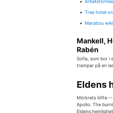
Arbetsförme
Tree hotel o
Marabou wiki
Mankell, H
Rabén
Sofia, som bor i
trampar på en la
Eldens h
Mörkrets löfte -- 
Apollo: The burn
Eldens hemlighet.