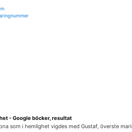
lm
learingnummer
et - Google böcker, resultat
na som i hemlighet vigdes med Gustaf, överste marin