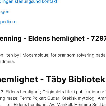
dlingen stenungsund kontakt
regon
pedia ro
enning - Eldens hemlighet - 729
 en liten by i Moçambique, förlorar som tolvåring båd
ndmina.
emlighet - Täby Bibliotek
3. Eldens hemlighet; Originalets titel i publikationen: 
ing maze; Term: Pojkar; Gudar; Grekisk mytologi; Äm
 Titel: Eldens hemlighet Av: Mankell, Henning Snittbe